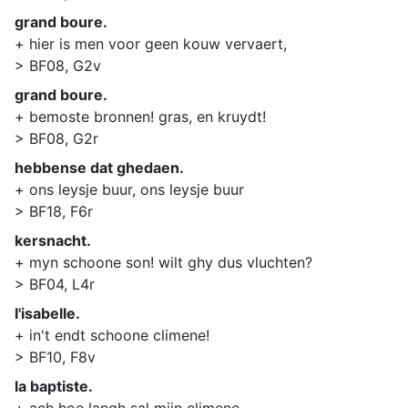
grand boure.
+ hier is men voor geen kouw vervaert,
> BF08, G2v
grand boure.
+ bemoste bronnen! gras, en kruydt!
> BF08, G2r
hebbense dat ghedaen.
+ ons leysje buur, ons leysje buur
> BF18, F6r
kersnacht.
+ myn schoone son! wilt ghy dus vluchten?
> BF04, L4r
l'isabelle.
+ in't endt schoone climene!
> BF10, F8v
la baptiste.