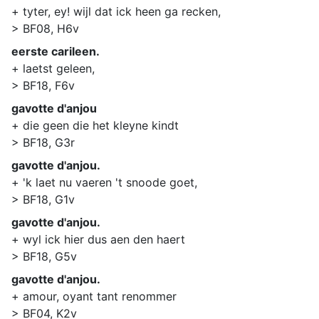
+ tyter, ey! wijl dat ick heen ga recken,
> BF08, H6v
eerste carileen.
+ laetst geleen,
> BF18, F6v
gavotte d'anjou
+ die geen die het kleyne kindt
> BF18, G3r
gavotte d'anjou.
+ 'k laet nu vaeren 't snoode goet,
> BF18, G1v
gavotte d'anjou.
+ wyl ick hier dus aen den haert
> BF18, G5v
gavotte d'anjou.
+ amour, oyant tant renommer
> BF04, K2v