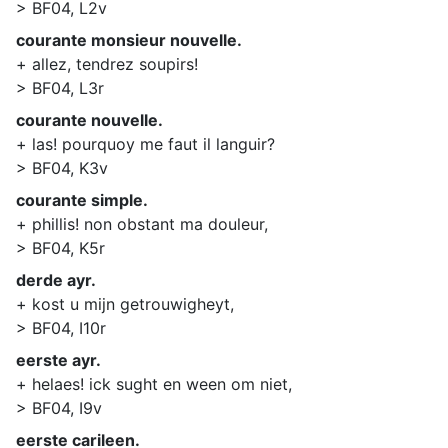
> BF04, L2v
courante monsieur nouvelle.
+ allez, tendrez soupirs!
> BF04, L3r
courante nouvelle.
+ las! pourquoy me faut il languir?
> BF04, K3v
courante simple.
+ phillis! non obstant ma douleur,
> BF04, K5r
derde ayr.
+ kost u mijn getrouwigheyt,
> BF04, I10r
eerste ayr.
+ helaes! ick sught en ween om niet,
> BF04, I9v
eerste carileen.