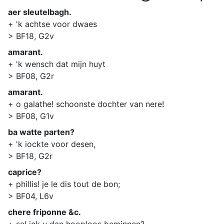
aer sleutelbagh.
+ 'k achtse voor dwaes
> BF18, G2v
amarant.
+ 'k wensch dat mijn huyt
> BF08, G2r
amarant.
+ o galathe! schoonste dochter van nere!
> BF08, G1v
ba watte parten?
+ 'k iockte voor desen,
> BF18, G2r
caprice?
+ phillis! je le dis tout de bon;
> BF04, L6v
chere friponne &c.