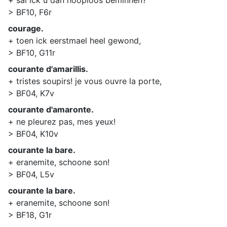
+ sal ick u dan hooploos beminnen?
> BF10, F6r
courage.
+ toen ick eerstmael heel gewond,
> BF10, G11r
courante d'amarillis.
+ tristes soupirs! je vous ouvre la porte,
> BF04, K7v
courante d'amaronte.
+ ne pleurez pas, mes yeux!
> BF04, K10v
courante la bare.
+ eranemite, schoone son!
> BF04, L5v
courante la bare.
+ eranemite, schoone son!
> BF18, G1r