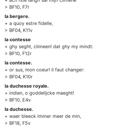
+ ach hoe langh sal mijn climene
> BF10, F7r
la bergere.
+ a quoy estre fidelle,
> BF04, K11v
la contesse
+ ghy seght, climeen! dat ghy my mindt:
> BF10, F12r
la contesse.
+ or sus, mon coeur! il faut changer:
> BF04, K10r
la duchesse royale.
+ indien, o goddelijcke maeght!
> BF10, E4v
la duchesse.
+ waer bleeck immer meer de min,
> BF18, F5v