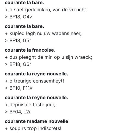
courante la bare.
+ o soet gedencken, van de vreucht
> BF18, G4v
courante la bare.
+ kupied legh nu uw wapens neer,
> BF18, G5r
courante la francoise.
+ dus pleeght de min op u sijn wraeck;
> BF18, G6r
courante la reyne nouvelle.
+ o treurige eensaemheyt!
> BF10, F11v
courante la reyne nouvelle.
+ depuis ce triste jour,
> BF04, L2r
courante madame nouvelle
+ soupirs trop indiscrets!