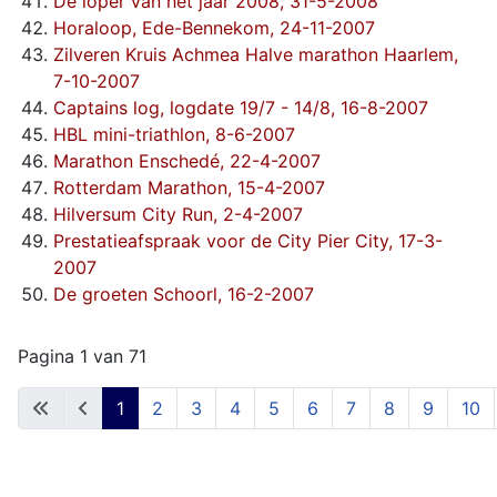
De loper van het jaar 2008, 31-5-2008
Horaloop, Ede-Bennekom, 24-11-2007
Zilveren Kruis Achmea Halve marathon Haarlem,
7-10-2007
Captains log, logdate 19/7 - 14/8, 16-8-2007
HBL mini-triathlon, 8-6-2007
Marathon Enschedé, 22-4-2007
Rotterdam Marathon, 15-4-2007
Hilversum City Run, 2-4-2007
Prestatieafspraak voor de City Pier City, 17-3-
2007
De groeten Schoorl, 16-2-2007
Pagina 1 van 71
1
2
3
4
5
6
7
8
9
10