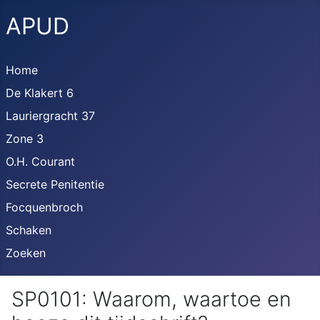
APUD
Home
De Klakert 6
Lauriergracht 37
Zone 3
O.H. Courant
Secrete Penitentie
Focquenbroch
Schaken
Zoeken
SP0101: Waarom, waartoe en