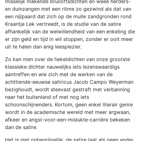
misselijk makende bruiloftsdichten en weeë herders-
en duinzangen met een ritme zo gezwind als dat van
een nijlpaard dat zich op de mulle zandgronden rond
Kraantje Lek vertreedt, is de studie van de satire
afhankelijk van de welwillendheid van een enkeling die
er zijn geld en tijd in wil stoppen, zonder er ooit meer
uit te halen dan enig leesplezier.
Zo kan men over de hekeldichten van onze grootste
klassieke dichter nauwelijks iets lezenswaardigs
aantreffen en wie zich met de werken van de
achttiende-eeuwse satiricus Jacob Campo Weyerman
bezighoudt, wordt steevast gestraft met verbanning
naar het buitenland of met nog iets
schoonschijnenders. Kortom, geen enkel literair genre
wordt in de academische wereld met meer argwaan,
afkeer en angst-voor-een-mislukte-carrière bekeken
dan de satire.
Het is niet onbegrijpelijk: de satire laat als geen ander