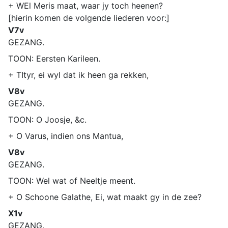
+ WEl Meris maat, waar jy toch heenen?
[hierin komen de volgende liederen voor:]
V7v
GEZANG.
TOON: Eersten Karileen.
+ TItyr, ei wyl dat ik heen ga rekken,
V8v
GEZANG.
TOON: O Joosje, &c.
+ O Varus, indien ons Mantua,
V8v
GEZANG.
TOON: Wel wat of Neeltje meent.
+ O Schoone Galathe, Ei, wat maakt gy in de zee?
X1v
GEZANG.