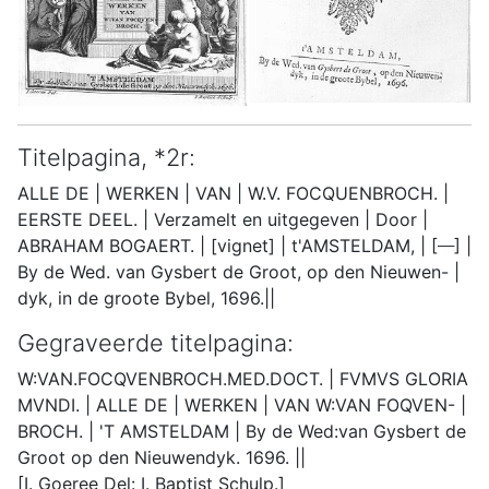
Titelpagina, *2r:
ALLE DE | WERKEN | VAN | W.V. FOCQUENBROCH. |
EERSTE DEEL. | Verzamelt en uitgegeven | Door |
___
ABRAHAM BOGAERT. | [vignet] | t'AMSTELDAM, | [
] |
By de Wed. van Gysbert de Groot, op den Nieuwen- |
dyk, in de groote Bybel, 1696.||
Gegraveerde titelpagina:
W:VAN.FOCQVENBROCH.MED.DOCT. | FVMVS GLORIA
MVNDI. | ALLE DE | WERKEN | VAN W:VAN FOQVEN- |
BROCH. | 'T AMSTELDAM | By de Wed:van Gysbert de
Groot op den Nieuwendyk. 1696. ||
[I. Goeree Del: I. Baptist Schulp.]