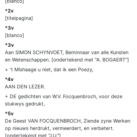
[blanco]
*2v
[titelpagina]
*3v
[blanco]
*3v
Aan SIMON SCHYNVOET, Beminnaar van alle Kunsten
en Wetenschappen. [ondertekend met "A. BOGAERT"]
+ 't MIshaage u niet, dat ik een Poezy,
*4v
AAN DEN LEZER.
+ DE gedichten van W.V. Focquenbroch, voor deze
stukwys gedrukt,
*5v
De Geest VAN FOCQUENBROCH, Ziende zyne Werken
op nieuws herdrukt, vermeerdert, en verbetert.
[ondertekend met "J.U."]