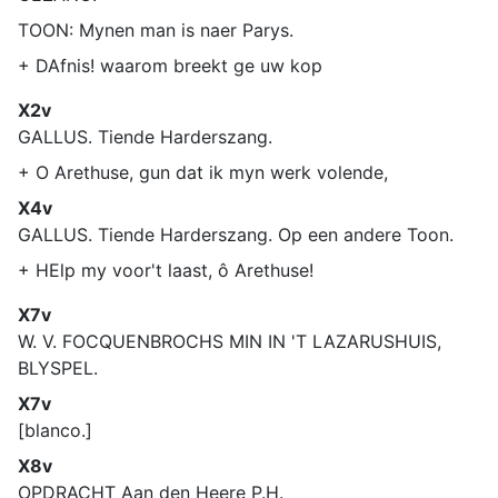
TOON: Mynen man is naer Parys.
+ DAfnis! waarom breekt ge uw kop
X2v
GALLUS. Tiende Harderszang.
+ O Arethuse, gun dat ik myn werk volende,
X4v
GALLUS. Tiende Harderszang. Op een andere Toon.
+ HElp my voor't laast, ô Arethuse!
X7v
W. V. FOCQUENBROCHS MIN IN 'T LAZARUSHUIS,
BLYSPEL.
X7v
[blanco.]
X8v
OPDRACHT Aan den Heere P.H.