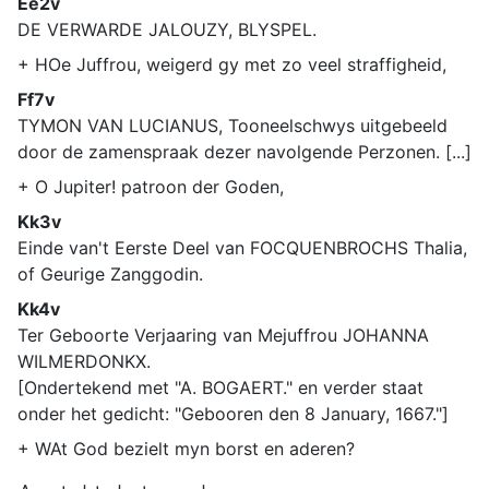
Ee2v
DE VERWARDE JALOUZY, BLYSPEL.
+ HOe Juffrou, weigerd gy met zo veel straffigheid,
Ff7v
TYMON VAN LUCIANUS, Tooneelschwys uitgebeeld
door de zamenspraak dezer navolgende Perzonen. [...]
+ O Jupiter! patroon der Goden,
Kk3v
Einde van't Eerste Deel van FOCQUENBROCHS Thalia,
of Geurige Zanggodin.
Kk4v
Ter Geboorte Verjaaring van Mejuffrou JOHANNA
WILMERDONKX.
[Ondertekend met "A. BOGAERT." en verder staat
onder het gedicht: "Gebooren den 8 January, 1667."]
+ WAt God bezielt myn borst en aderen?