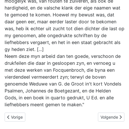
moogelyk was, van fouten te zuiveren, als ook de
hardigheid, en de valsche klank der eige naamen wat
te gemoed te komen. Hoewel my bewust was, dat
daar geen eer, maar eerder laster door te bekomen
was, heb ik echter uit zucht tot dien dichter die last op
my genoomen, alle ongedrukte schriften by de
liefhebbers vergaert, en het in een staat gebracht als
gy heden ziet. [...]
Neem deze myn arbeid dan ten goede, verschoon de
drukfeilen die daar in gesloopen zyn, en vernoeg u
met deze werken van Focquenbroch, die byna een
vierdendeel vermeerdert zyn; terwyl de boven
genoemde Weduwe van G. de Groot in't kort Vondels
Psalmen, Johannes de Boetgezant, en de Helden
Gods, in een boek in quarto gedrukt, U Ed. en alle
liefhebbers meent gemen te maken."
Vorig artikel: BF27: Min in't lazarus-huys, Blyspel. Amsterdam: G
Volgende artik
Vorige
Volgende