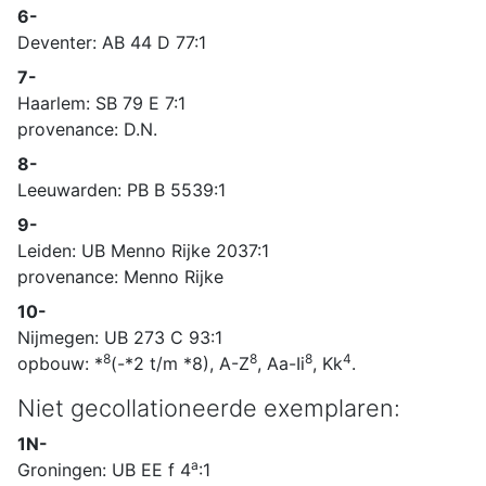
6-
Deventer: AB 44 D 77:1
7-
Haarlem: SB 79 E 7:1
provenance: D.N.
8-
Leeuwarden: PB B 5539:1
9-
Leiden: UB Menno Rijke 2037:1
provenance: Menno Rijke
10-
Nijmegen: UB 273 C 93:1
8
8
8
4
opbouw: *
(-*2 t/m *8), A-Z
, Aa-Ii
, Kk
.
Niet gecollationeerde exemplaren:
1N-
a
Groningen: UB EE f 4
:1