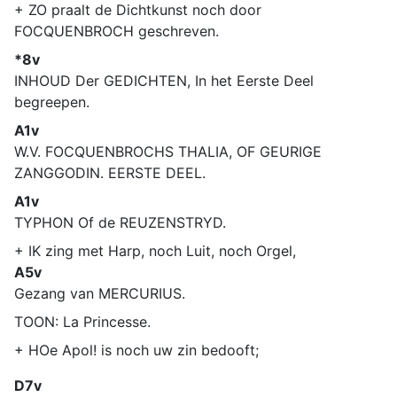
+ ZO praalt de Dichtkunst noch door
FOCQUENBROCH geschreven.
*8v
INHOUD Der GEDICHTEN, In het Eerste Deel
begreepen.
A1v
W.V. FOCQUENBROCHS THALIA, OF GEURIGE
ZANGGODIN. EERSTE DEEL.
A1v
TYPHON Of de REUZENSTRYD.
+ IK zing met Harp, noch Luit, noch Orgel,
A5v
Gezang van MERCURIUS.
TOON: La Princesse.
+ HOe Apol! is noch uw zin bedooft;
D7v