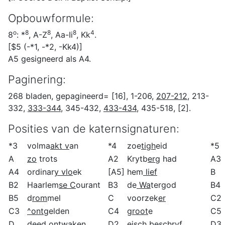
Opbouwformule:
o
8
8
8
4
8
: *
, A-Z
, Aa-Ii
, Kk
.
[$5 (-*1, -*2, -Kk4)]
A5 gesigneerd als A4.
Paginering:
268 bladen, gepagineerd= [16], 1-206,
207-212
, 213-
332,
333-344
, 345-432,
433-434
, 435-518, [2].
Posities van de katernsignaturen:
*3
volma
akt v
an
*4
zoe
tigh
eid
*5
A
zo
trots
A2
Krytb
erg
had
A3
A4
ordinar
y vlo
ek
[A5]
hem
lief
B
B2
Haarlem
se C
ourant
B3
de
Wa
tergod
B4
B5
d
rom
mel
C
voorzek
er
C2
C3
^ontg
elden
C4
g
root
e
C5
D
deed
o
ntwaken
D2
e
isch
beschryf
D3