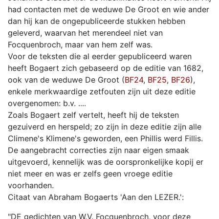
had contacten met de weduwe De Groot en wie ander
dan hij kan de ongepubliceerde stukken hebben
geleverd, waarvan het merendeel niet van
Focquenbroch, maar van hem zelf was.
Voor de teksten die al eerder gepubliceerd waren
heeft Bogaert zich gebaseerd op de editie van 1682,
ook van de weduwe De Groot (
BF24
,
BF25
,
BF26
),
enkele merkwaardige zetfouten zijn uit deze editie
overgenomen: b.v. ....
Zoals Bogaert zelf vertelt, heeft hij de teksten
gezuiverd en herspeld; zo zijn in deze editie zijn alle
Climene's Klimene's geworden, een Phillis werd Fillis.
De aangebracht correcties zijn naar eigen smaak
uitgevoerd, kennelijk was de oorspronkelijke kopij er
niet meer en was er zelfs geen vroege editie
voorhanden.
Citaat van Abraham Bogaerts 'Aan den LEZER.':
"DE gedichten van W.V. Focquenbroch, voor deze