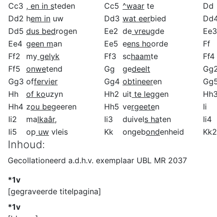
Cc3
,
en in s
teden
Cc5
^waar
te
Dd
Dd2
h
em in
uw
Dd3
wat eer
bied
Dd
Dd5
dus bed
rogen
Ee2
de
vreug
de
Ee3
Ee4
g
een m
an
Ee5
e
ens ho
orde
Ff
Ff2
my
gelyk
Ff3
sc
haam
te
Ff4
Ff5
onwe
tend
Gg
ge
deelt
Gg
Gg3
of
fervier
Gg4
obtineer
en
Gg
Hh
of ko
uzyn
Hh2
uit
te leg
gen
Hh
Hh4
z
ou beg
eeren
Hh5
ve
rgeete
n
Ii
Ii2
ma
lkaâr
,
Ii3
duivel
s ha
ten
Ii4
Ii5
op
uw
vleis
Kk
ongeb
ond
enheid
Kk2
Inhoud:
Gecollationeerd a.d.h.v. exemplaar UBL MR 2037
*1v
[gegraveerde titelpagina]
*1v