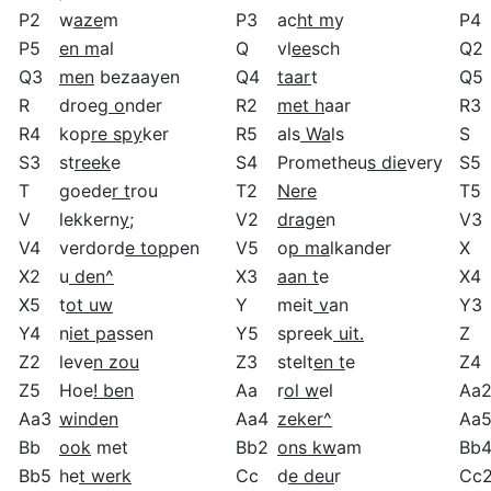
P2
w
aze
m
P3
ac
ht m
y
P4
P5
en m
al
Q
vl
ee
sch
Q2
Q3
men
bezaayen
Q4
taar
t
Q5
R
droe
g o
nder
R2
met h
aar
R3
R4
kop
re spy
ker
R5
als
Wa
ls
S
S3
st
reek
e
S4
Prometheu
s die
very
S5
T
goede
r t
rou
T2
Nere
T5
V
lekkern
y;
V2
drage
n
V3
V4
verdord
e top
pen
V5
o
p ma
lkander
X
X2
u
den^
X3
aan t
e
X4
X5
t
ot uw
Y
meit
v
an
Y3
Y4
n
iet pa
ssen
Y5
spreek
uit.
Z
Z2
leve
n zou
Z3
stelt
en t
e
Z4
Z5
Hoe
! ben
Aa
r
ol w
el
Aa
Aa3
winden
Aa4
zeker^
Aa
Bb
ook
met
Bb2
ons kw
am
Bb
Bb5
he
t werk
Cc
d
e deu
r
Cc