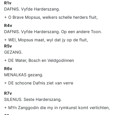
R1v
DAFNIS. Vyfde Harderszang.
+ O Brave Mopsus, welkers schelle herders fluit,
R4v
DAFNIS. Vyfde Harderszang. Op een andere Toon.
+ WEl, Mopsus maat, wyl dat jy op de fluit,
R5v
GEZANG.
+ DE Water, Bosch en Veldgodinnen
R6v
MENALKAS gezang.
+ DE schoone Dafnis ziet van verre
R7v
SILENUS. Seste Harderszang.
+ MYn Zanggodin die my in rymkunst komt verlichten,