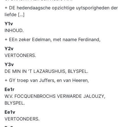
+ DE hedendaagsche opzichtige uytsporigheden der
liefde [...]
Y1v
INHOUD.
+ EEn zeker Edelman, met naame Ferdinand,
Y2v
VERTOONERS.
Y3v
DE MIN IN 'T LAZARUSHUIS, BLYSPEL.
+ GY troep van Juffers, en van Heeren,
Ee1r
W.V. FOCQUENBROCHS VERWARDE JALOUZY,
BLYSPEL.
Ee1v
VERTOONDERS.