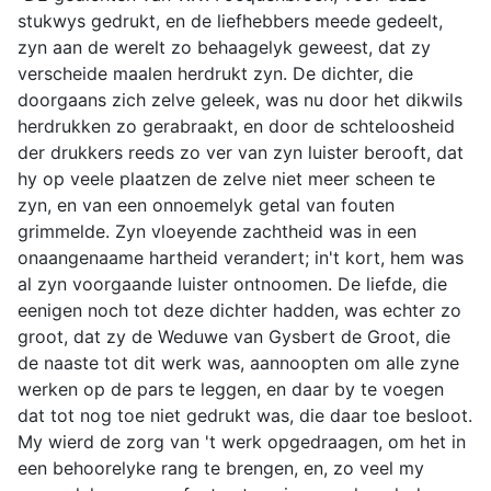
stukwys gedrukt, en de liefhebbers meede gedeelt,
zyn aan de werelt zo behaagelyk geweest, dat zy
verscheide maalen herdrukt zyn. De dichter, die
doorgaans zich zelve geleek, was nu door het dikwils
herdrukken zo gerabraakt, en door de schteloosheid
der drukkers reeds zo ver van zyn luister berooft, dat
hy op veele plaatzen de zelve niet meer scheen te
zyn, en van een onnoemelyk getal van fouten
grimmelde. Zyn vloeyende zachtheid was in een
onaangenaame hartheid verandert; in't kort, hem was
al zyn voorgaande luister ontnoomen. De liefde, die
eenigen noch tot deze dichter hadden, was echter zo
groot, dat zy de Weduwe van Gysbert de Groot, die
de naaste tot dit werk was, aannoopten om alle zyne
werken op de pars te leggen, en daar by te voegen
dat tot nog toe niet gedrukt was, die daar toe besloot.
My wierd de zorg van 't werk opgedraagen, om het in
een behoorelyke rang te brengen, en, zo veel my