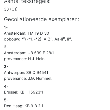
Aantal tekstregels:
38 (C1)
Gecollationeerde exemplaren:
1-
Amsterdam: TM 19 D 30
8
8
8
4
opbouw: *
(-*1, -*2), A-Z
, Aa-Ii
, Ii
.
2-
Amsterdam: UB 539 F 28:1
provenance: H.J. Hein.
3-
Antwerpen: SB C 94541
provenance: J.G. Hummel.
4-
Brussel: KB II 15923:1
5-
Den Haag: KB 9 B 2:1