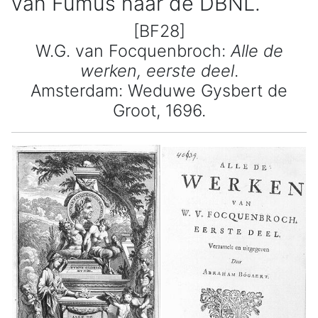
van Fumus naar de DBNL.
[BF28]
W.G. van Focquenbroch:
Alle de
werken, eerste deel
.
Amsterdam: Weduwe Gysbert de
Groot, 1696.