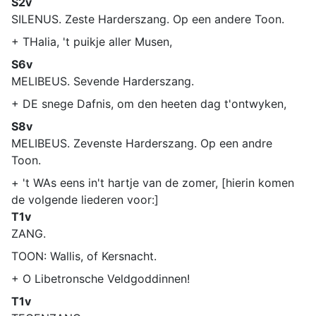
S2v
SILENUS. Zeste Harderszang. Op een andere Toon.
+ THalia, 't puikje aller Musen,
S6v
MELIBEUS. Sevende Harderszang.
+ DE snege Dafnis, om den heeten dag t'ontwyken,
S8v
MELIBEUS. Zevenste Harderszang. Op een andre
Toon.
+ 't WAs eens in't hartje van de zomer, [hierin komen
de volgende liederen voor:]
T1v
ZANG.
TOON: Wallis, of Kersnacht.
+ O Libetronsche Veldgoddinnen!
T1v