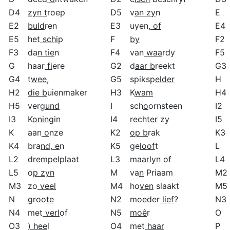
D4
zyn t
roep
D5
v
an zy
n
E
E2
buld
ren
E3
uyen
, of
E4
E5
het
schi
p
F
by
F2
F3
da
n tie
n
F4
van
waa
rdy
F5
G
haar
fi
ere
G2
d
aar b
reekt
G3
G4
t
wee,
G5
spiksp
elder
H
H2
die b
uienmaker
H3
K
wam
H4
H5
ver
gund
I
sch
o
ornsteen
I2
I3
K
onin
gin
I4
rech
ter
zy
I5
K
aan
o
nze
K2
op b
rak
K3
K4
bra
nd, e
n
K5
ge
loof
t
L
L2
dr
empe
lplaat
L3
maa
rlyn
of
L4
L5
o
p zyn
M
va
n
Priaam
M2
M3
zo
veel
M4
ho
ven
slaakt
M5
N
groo
te
N2
moeder
lief
?
N3
N4
met
verl
of
N5
moê
r
O
O3
) hee
l
O4
met
haar
P