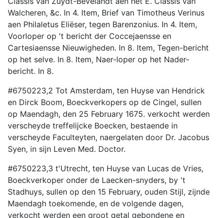
Classis van Zuydt-Bevelandt aen het E. Classis van
Walcheren, &c. In 4. Item, Brief van Timotheus Verinus
aen Philaletus Eliëser, tegen Barenzonius. In 4. Item,
Voorloper op 't bericht der Coccejaensse en
Cartesiaensse Nieuwigheden. In 8. Item, Tegen-bericht
op het selve. In 8. Item, Naer-loper op het Nader-
bericht. In 8.
#6750223,2 Tot Amsterdam, ten Huyse van Hendrick
en Dirck Boom, Boeckverkopers op de Cingel, sullen
op Maendagh, den 25 February 1675. verkocht werden
verscheyde treffelijcke Boecken, bestaende in
verscheyde Faculteyten, naergelaten door Dr. Jacobus
Syen, in sijn Leven Med. Doctor.
#6750223,3 t'Utrecht, ten Huyse van Lucas de Vries,
Boeckverkoper onder de Laecken-snyders, by 't
Stadhuys, sullen op den 15 February, ouden Stijl, zijnde
Maendagh toekomende, en de volgende dagen,
verkocht werden een groot getal gebondene en