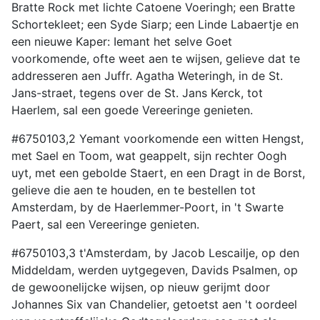
Bratte Rock met lichte Catoene Voeringh; een Bratte
Schortekleet; een Syde Siarp; een Linde Labaertje en
een nieuwe Kaper: Iemant het selve Goet
voorkomende, ofte weet aen te wijsen, gelieve dat te
addresseren aen Juffr. Agatha Weteringh, in de St.
Jans-straet, tegens over de St. Jans Kerck, tot
Haerlem, sal een goede Vereeringe genieten.
#6750103,2 Yemant voorkomende een witten Hengst,
met Sael en Toom, wat geappelt, sijn rechter Oogh
uyt, met een gebolde Staert, en een Dragt in de Borst,
gelieve die aen te houden, en te bestellen tot
Amsterdam, by de Haerlemmer-Poort, in 't Swarte
Paert, sal een Vereeringe genieten.
#6750103,3 t'Amsterdam, by Jacob Lescailje, op den
Middeldam, werden uytgegeven, Davids Psalmen, op
de gewoonelijcke wijsen, op nieuw gerijmt door
Johannes Six van Chandelier, getoetst aen 't oordeel