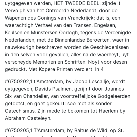
uytgegeven werden, HET TWEEDE DEEL, zijnde 't
Vervolgh van het Ontroerde Nederlandt, door de
Wapenen des Conings van Vranckrijck; dat is, een
waerachtigh Verhael van den Fransen, Engelsen,
Keulsen en Munstersen Oorlogh, tegens de Vereenigde
Nederlanden, met de Binnenlandse Beroerten, waer in
nauwkeurigh beschreven worden de Geschiedenissen
in den selven voor gevallen, alles na de waerheyt, uyt
verscheyde Memorien en Schriften. Noyt voor desen
gedruckt. Met Kopere Printen verciert. In 4.
#6750202,1 t'Amsterdam, by Jacob Lescailje, werdt
uytgegeven, Davids Psalmen, gerijmt door Joannes
Six van Chandelier, van voortreffelijcke Godgeleerden
getoetst, en goet gekeurt: soo met als sonder
Catechismus. Zijn mede te bekomen tot Haerlem by
Abraham Casteleyn.
#6750205,1 T'Amsterdam, by Baltus de Wild, op St.