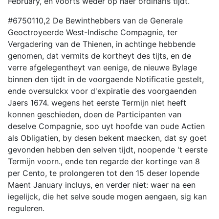
February, en voorts weder op haer ordinaris tijdt.
#6750110,2 De Bewinthebbers van de Generale
Geoctroyeerde West-Indische Compagnie, ter
Vergadering van de Thienen, in achtinge hebbende
genomen, dat vermits de kortheyt des tijts, en de
verre afgelegentheyt van eenige, de nieuwe Bylage
binnen den tijdt in de voorgaende Notificatie gestelt,
ende oversulckx voor d'expiratie des voorgaenden
Jaers 1674. wegens het eerste Termijn niet heeft
konnen geschieden, doen de Participanten van
deselve Compagnie, soo uyt hoofde van oude Actien
als Obligatien, by desen bekent maecken, dat sy goet
gevonden hebben den selven tijdt, noopende 't eerste
Termijn voorn., ende ten regarde der kortinge van 8
per Cento, te prolongeren tot den 15 deser lopende
Maent January incluys, en verder niet: waer na een
iegelijck, die het selve soude mogen aengaen, sig kan
reguleren.