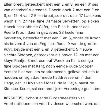
Ellen breet, geteeckent met een E en S, en een 6: ses
van achtehalf Vierendeel Doeck: oock 2 met een E en
S, en 12: 4 van 2 Ellen breet, soo dat daer 17 Laeckens
wegh zijn: 27 heel fijne Damaste Servetten, op elcken
Hoeck het dobbele Cijfer, een E en H, onder een
Peerle Kroon daer in geweven: 33 heele fijne
Servetten, geteeckent met een E en S, onder de Kroon
als boven: 4 van de Engelsse Roos: 9 van de groote
Ruyt, beyde met een E en S geteeckent: 5 nieuwe
slechte Sloopen, geteeckent als boven 12: en met een
kleyn Rantje: 3 met een out Werck en Kant: eenige
fijne Sloopen met Kant, noch eenige oude Sloopen.
Yemant hier van iets voorkomende, gelieve het aen te
houden, en sigh daer mede t'addresseeren in den
Hage, aen 't Huys van Monsz. de la Haye, naest de
Klooster-Kerck, sal een redelijcke Vereeringe genieten.
#6750305,1 Schout ende Burgermeesters van
Voorhout doen een yder by desen waerschouwen, dat