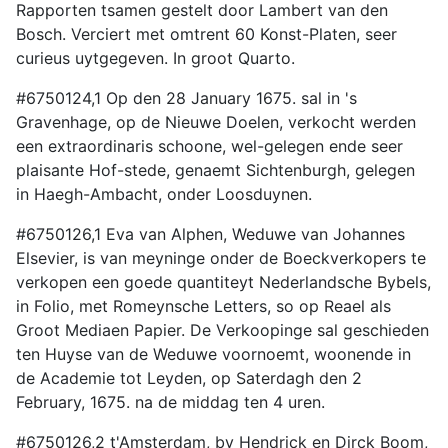
Rapporten tsamen gestelt door Lambert van den
Bosch. Verciert met omtrent 60 Konst-Platen, seer
curieus uytgegeven. In groot Quarto.
#6750124,1 Op den 28 January 1675. sal in 's
Gravenhage, op de Nieuwe Doelen, verkocht werden
een extraordinaris schoone, wel-gelegen ende seer
plaisante Hof-stede, genaemt Sichtenburgh, gelegen
in Haegh-Ambacht, onder Loosduynen.
#6750126,1 Eva van Alphen, Weduwe van Johannes
Elsevier, is van meyninge onder de Boeckverkopers te
verkopen een goede quantiteyt Nederlandsche Bybels,
in Folio, met Romeynsche Letters, so op Reael als
Groot Mediaen Papier. De Verkoopinge sal geschieden
ten Huyse van de Weduwe voornoemt, woonende in
de Academie tot Leyden, op Saterdagh den 2
February, 1675. na de middag ten 4 uren.
#6750126,2 t'Amsterdam, by Hendrick en Dirck Boom,