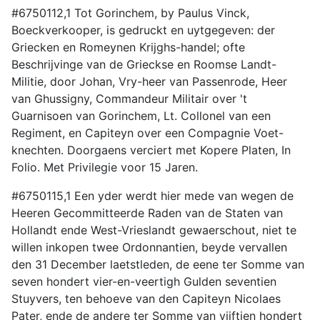
#6750112,1 Tot Gorinchem, by Paulus Vinck,
Boeckverkooper, is gedruckt en uytgegeven: der
Griecken en Romeynen Krijghs-handel; ofte
Beschrijvinge van de Grieckse en Roomse Landt-
Militie, door Johan, Vry-heer van Passenrode, Heer
van Ghussigny, Commandeur Militair over 't
Guarnisoen van Gorinchem, Lt. Collonel van een
Regiment, en Capiteyn over een Compagnie Voet-
knechten. Doorgaens verciert met Kopere Platen, In
Folio. Met Privilegie voor 15 Jaren.
#6750115,1 Een yder werdt hier mede van wegen de
Heeren Gecommitteerde Raden van de Staten van
Hollandt ende West-Vrieslandt gewaerschout, niet te
willen inkopen twee Ordonnantien, beyde vervallen
den 31 December laetstleden, de eene ter Somme van
seven hondert vier-en-veertigh Gulden seventien
Stuyvers, ten behoeve van den Capiteyn Nicolaes
Pater, ende de andere ter Somme van vijftien hondert