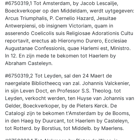
#6750319,1 Tot Amsterdam, by Jacob Lescailje,
Boeckverkoper op den Middeldam, werdt uytgegeven:
Arcus Triumphalis, P. Cernelio Hazard, Jesuitae
Antwerpiensi, ob insignem Victoriam, quam in
asserendo Coelicolis suis Religiosae Adorationis Cultu
reportavit, erectus ab Hieronymo Durero, Ecclesiae
Augustanae Confessionis, quae Harlemi est, Ministro.
In 12. En zijn mede te bekomen tot Haerlem by
Abraham Casteleyn.
#6750319,2 Tot Leyden, sal den 24 Maert de
naergelate Bibliotheecq van zal. Johannis Valckenier,
in sijn Leven Doct, en Professor S.S. Theolog. tot
Leyden, verkocht werden, ten Huyse van Johannis van
Gelder, Boeckverkoper, by de Pieters Kerck. De
Catalogi zijn te bekomen t'Amsterdam by de Booms,
in den Haeg by Duurcant, tot Haerlem by Casteleyn,
tot Rotterd. by Borstius, tot Middelb. by Maerlens.