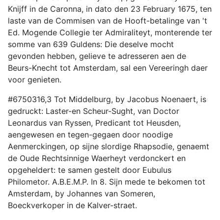
Knijff in de Caronna, in dato den 23 February 1675, ten
laste van de Commisen van de Hooft-betalinge van 't
Ed. Mogende Collegie ter Admiraliteyt, monterende ter
somme van 639 Guldens: Die deselve mocht
gevonden hebben, gelieve te adresseren aen de
Beurs-Knecht tot Amsterdam, sal een Vereeringh daer
voor genieten.
#6750316,3 Tot Middelburg, by Jacobus Noenaert, is
gedruckt: Laster-en Scheur-Sught, van Doctor
Leonardus van Ryssen, Predicant tot Heusden,
aengewesen en tegen-gegaen door noodige
Aenmerckingen, op sijne slordige Rhapsodie, genaemt
de Oude Rechtsinnige Waerheyt verdonckert en
opgeheldert: te samen gestelt door Eubulus
Philometor. A.B.E.M.P. In 8. Sijn mede te bekomen tot
Amsterdam, by Johannes van Someren,
Boeckverkoper in de Kalver-straet.