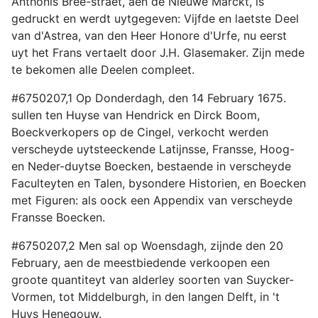
Anthonis Bree-straet, aen de Nieuwe Marckt, is
gedruckt en werdt uytgegeven: Vijfde en laetste Deel
van d'Astrea, van den Heer Honore d'Urfe, nu eerst
uyt het Frans vertaelt door J.H. Glasemaker. Zijn mede
te bekomen alle Deelen compleet.
#6750207,1 Op Donderdagh, den 14 February 1675.
sullen ten Huyse van Hendrick en Dirck Boom,
Boeckverkopers op de Cingel, verkocht werden
verscheyde uytsteeckende Latijnsse, Fransse, Hoog-
en Neder-duytse Boecken, bestaende in verscheyde
Faculteyten en Talen, bysondere Historien, en Boecken
met Figuren: als oock een Appendix van verscheyde
Fransse Boecken.
#6750207,2 Men sal op Woensdagh, zijnde den 20
February, aen de meestbiedende verkoopen een
groote quantiteyt van alderley soorten van Suycker-
Vormen, tot Middelburgh, in den langen Delft, in 't
Huys Henegouw.