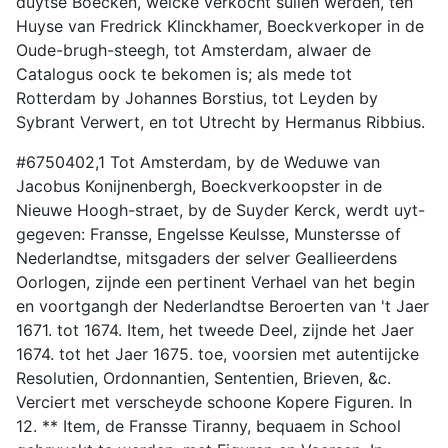
duytse Boecken, welcke verkocht sullen werden, ten
Huyse van Fredrick Klinckhamer, Boeckverkoper in de
Oude-brugh-steegh, tot Amsterdam, alwaer de
Catalogus oock te bekomen is; als mede tot
Rotterdam by Johannes Borstius, tot Leyden by
Sybrant Verwert, en tot Utrecht by Hermanus Ribbius.
#6750402,1 Tot Amsterdam, by de Weduwe van
Jacobus Konijnenbergh, Boeckverkoopster in de
Nieuwe Hoogh-straet, by de Suyder Kerck, werdt uyt-
gegeven: Fransse, Engelsse Keulsse, Munstersse of
Nederlandtse, mitsgaders der selver Geallieerdens
Oorlogen, zijnde een pertinent Verhael van het begin
en voortgangh der Nederlandtse Beroerten van 't Jaer
1671. tot 1674. Item, het tweede Deel, zijnde het Jaer
1674. tot het Jaer 1675. toe, voorsien met autentijcke
Resolutien, Ordonnantien, Sententien, Brieven, &c.
Verciert met verscheyde schoone Kopere Figuren. In
12. ** Item, de Fransse Tiranny, bequaem in School