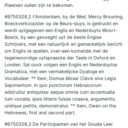
Plaetsen sullen zijn te bekomen.
#6750328,2 t'Amsterdam, by de Wed. Mercy Brouning,
Boeckverkoopster op de Beurs-sluys, is gedruckt en
werdt uytgegeven een Englis en Nederduyts Woort-
Boeck, by een gevoeght uyt de beste Englse
Schrijvers, met een natuurlijck en gemackelijck bericht
om Englis te spellen, over-een komende met de
tegenwoordige uytspraecke der Taele in Oxford en
Londen. Sal oock volgen een Englis en Nederduytse
Gramatica, met een vermakelijcke Dyaloge en
Vocabulaer. ** Item, Domus Mosai Clavis sive Legis
Sepimentum. In quo punctorum Hebraicorum
adstruitur antiquitas: eaque omnia cum accentualia
tum vocalia, ipsis litteris fuisse coaeva, argumentis,
undique petitis, demonstratur. ** Item, Owen on the
Hebrewes, first and second part.
#6750328,3 De Participanten van het Goude Leer