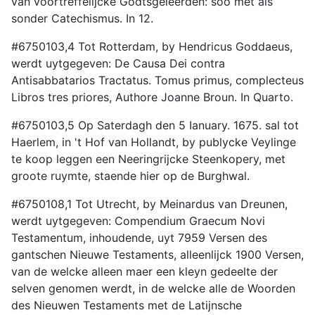
van voortreffelijcke Godtsgeleerden: soo met als
sonder Catechismus. In 12.
#6750103,4 Tot Rotterdam, by Hendricus Goddaeus,
werdt uytgegeven: De Causa Dei contra
Antisabbatarios Tractatus. Tomus primus, complecteus
Libros tres priores, Authore Joanne Broun. In Quarto.
#6750103,5 Op Saterdagh den 5 Ianuary. 1675. sal tot
Haerlem, in 't Hof van Hollandt, by publycke Veylinge
te koop leggen een Neeringrijcke Steenkopery, met
groote ruymte, staende hier op de Burghwal.
#6750108,1 Tot Utrecht, by Meinardus van Dreunen,
werdt uytgegeven: Compendium Graecum Novi
Testamentum, inhoudende, uyt 7959 Versen des
gantschen Nieuwe Testaments, alleenlijck 1900 Versen,
van de welcke alleen maer een kleyn gedeelte der
selven genomen werdt, in de welcke alle de Woorden
des Nieuwen Testaments met de Latijnsche