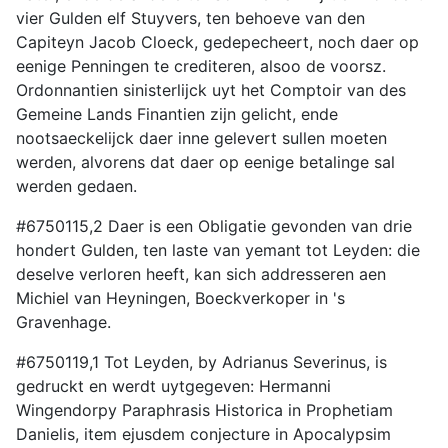
vier Gulden elf Stuyvers, ten behoeve van den
Capiteyn Jacob Cloeck, gedepecheert, noch daer op
eenige Penningen te crediteren, alsoo de voorsz.
Ordonnantien sinisterlijck uyt het Comptoir van des
Gemeine Lands Finantien zijn gelicht, ende
nootsaeckelijck daer inne gelevert sullen moeten
werden, alvorens dat daer op eenige betalinge sal
werden gedaen.
#6750115,2 Daer is een Obligatie gevonden van drie
hondert Gulden, ten laste van yemant tot Leyden: die
deselve verloren heeft, kan sich addresseren aen
Michiel van Heyningen, Boeckverkoper in 's
Gravenhage.
#6750119,1 Tot Leyden, by Adrianus Severinus, is
gedruckt en werdt uytgegeven: Hermanni
Wingendorpy Paraphrasis Historica in Prophetiam
Danielis, item ejusdem conjecture in Apocalypsim