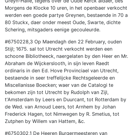
Greyn-Halle, tegens over de Oude Kerck aldaer, des
Morgens de Klocke 10 uren, in het openbaer verkocht
werden een goede partye Greynen, bestaende in 70 a
80 Stuckx, daer onder meest Oude, Swarte, dichte
Schering, mitsgaders eenige gecouleurde.
#6750228,3 Op Maendagh den 22 February, ouden
Stijl; 1675. sal tot Utrecht verkocht werden een
schoone Bibliotheeck, naergelaten by den Heer en Mr.
Abraham de Wijckerslooth, in sijn leven Raedt
ordinaris in den Ed. Hove Provinciael van Utrecht,
bestaende in seer treffelijcke Rechtsgeleerde en
Miscellanisse Boecken; waer van de Catalogi te
bekomen zijn tot Utrecht by Rudolph van Zijl,
t'Amsterdam by Leers en Duurcant, tot Rotterdam by
de Wed. van Arnoud Leers, tot Arnhem by Johan
Frederick Hagen, tot Nimwegen by R. Smetius, tot
Zutphen by Willem van Hattem, &c.
#6750302,1 De Heeren Burgermeesteren van