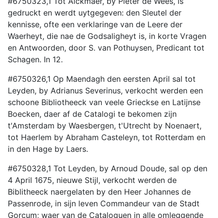
#6750323,1 Tot Alckmaer, by Pieter de Wees, is
gedruckt en werdt uytgegeven: den Sleutel der
kennisse, ofte een verklaringe van de Leere der
Waerheyt, die nae de Godsaligheyt is, in korte Vragen
en Antwoorden, door S. van Pothuysen, Predicant tot
Schagen. In 12.
#6750326,1 Op Maendagh den eersten April sal tot
Leyden, by Adrianus Severinus, verkocht werden een
schoone Bibliotheeck van veele Grieckse en Latijnse
Boecken, daer af de Catalogi te bekomen zijn
t'Amsterdam by Waesbergen, t'Utrecht by Noenaert,
tot Haerlem by Abraham Casteleyn, tot Rotterdam en
in den Hage by Laers.
#6750328,1 Tot Leyden, by Arnoud Doude, sal op den
4 April 1675, nieuwe Stijl, verkocht werden de
Biblitheeck naergelaten by den Heer Johannes de
Passenrode, in sijn leven Commandeur van de Stadt
Gorcum; waer van de Cataloguen in alle omleggende