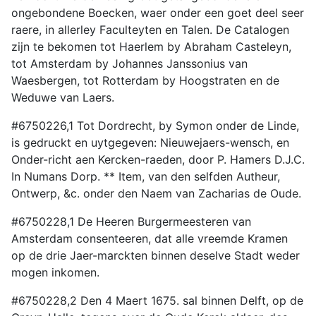
ongebondene Boecken, waer onder een goet deel seer
raere, in allerley Faculteyten en Talen. De Catalogen
zijn te bekomen tot Haerlem by Abraham Casteleyn,
tot Amsterdam by Johannes Janssonius van
Waesbergen, tot Rotterdam by Hoogstraten en de
Weduwe van Laers.
#6750226,1 Tot Dordrecht, by Symon onder de Linde,
is gedruckt en uytgegeven: Nieuwejaers-wensch, en
Onder-richt aen Kercken-raeden, door P. Hamers D.J.C.
In Numans Dorp. ** Item, van den selfden Autheur,
Ontwerp, &c. onder den Naem van Zacharias de Oude.
#6750228,1 De Heeren Burgermeesteren van
Amsterdam consenteeren, dat alle vreemde Kramen
op de drie Jaer-marckten binnen deselve Stadt weder
mogen inkomen.
#6750228,2 Den 4 Maert 1675. sal binnen Delft, op de