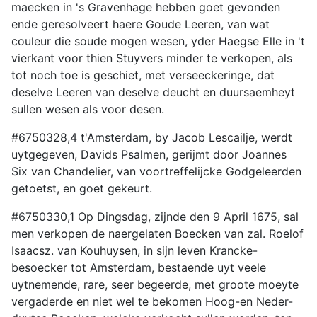
maecken in 's Gravenhage hebben goet gevonden
ende geresolveert haere Goude Leeren, van wat
couleur die soude mogen wesen, yder Haegse Elle in 't
vierkant voor thien Stuyvers minder te verkopen, als
tot noch toe is geschiet, met verseeckeringe, dat
deselve Leeren van deselve deucht en duursaemheyt
sullen wesen als voor desen.
#6750328,4 t'Amsterdam, by Jacob Lescailje, werdt
uytgegeven, Davids Psalmen, gerijmt door Joannes
Six van Chandelier, van voortreffelijcke Godgeleerden
getoetst, en goet gekeurt.
#6750330,1 Op Dingsdag, zijnde den 9 April 1675, sal
men verkopen de naergelaten Boecken van zal. Roelof
Isaacsz. van Kouhuysen, in sijn leven Krancke-
besoecker tot Amsterdam, bestaende uyt veele
uytnemende, rare, seer begeerde, met groote moeyte
vergaderde en niet wel te bekomen Hoog-en Neder-