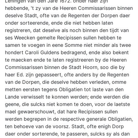
Leningen van den Jare 1672. onder haer zijn
hebbende, 't zy van de Heeren Commissarissen binnen
deselve Stadt, ofte van de Regenten der Dorpen daer
onder sorteerende, ende die niet hebben laten
registreren, dat deselve als noch binnen den tijdt van
ses Weecken gemelte Recipissen sullen hebben te
samen te voegen in eene Somme niet minder als twee
hondert Caroli Guldens bedragend, ende also bekent
te maecken ende te laten registreeren by de Heeren
Commissarissen binnen de Stadt Hoorn, soo die by
haer Ed. zijn gepasseert, ofte anders by de Regenten
van de Dorpen, die deselve hebben verleden, omme
metten eersten tegens Obligatien tot laste van den
Lande verwisselt te konnen werden; ende werden die
geene, die sulcks niet komen te doen, voor de laetste
mael gewaerschouwt, dat hare Recipissen sullen
werden begrepen in de respective generale Obligatien,
ten behoeve van de voorsz. Stadt, ofte enigh Dorp
daer onder sorterende, te passeren, sulcks sy als dan