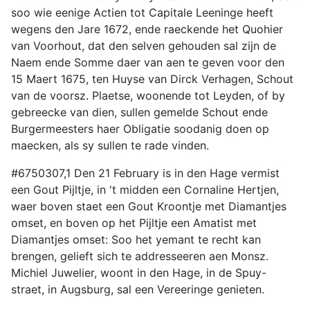
soo wie eenige Actien tot Capitale Leeninge heeft
wegens den Jare 1672, ende raeckende het Quohier
van Voorhout, dat den selven gehouden sal zijn de
Naem ende Somme daer van aen te geven voor den
15 Maert 1675, ten Huyse van Dirck Verhagen, Schout
van de voorsz. Plaetse, woonende tot Leyden, of by
gebreecke van dien, sullen gemelde Schout ende
Burgermeesters haer Obligatie soodanig doen op
maecken, als sy sullen te rade vinden.
#6750307,1 Den 21 February is in den Hage vermist
een Gout Pijltje, in 't midden een Cornaline Hertjen,
waer boven staet een Gout Kroontje met Diamantjes
omset, en boven op het Pijltje een Amatist met
Diamantjes omset: Soo het yemant te recht kan
brengen, gelieft sich te addresseeren aen Monsz.
Michiel Juwelier, woont in den Hage, in de Spuy-
straet, in Augsburg, sal een Vereeringe genieten.