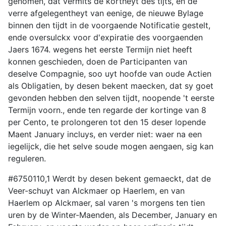
genomen, dat vermits de kortheyt des tijts, en de
verre afgelegentheyt van eenige, de nieuwe Bylage
binnen den tijdt in de voorgaende Notificatie gestelt,
ende oversulckx voor d'expiratie des voorgaenden
Jaers 1674. wegens het eerste Termijn niet heeft
konnen geschieden, doen de Participanten van
deselve Compagnie, soo uyt hoofde van oude Actien
als Obligatien, by desen bekent maecken, dat sy goet
gevonden hebben den selven tijdt, noopende 't eerste
Termijn voorn., ende ten regarde der kortinge van 8
per Cento, te prolongeren tot den 15 deser lopende
Maent January incluys, en verder niet: waer na een
iegelijck, die het selve soude mogen aengaen, sig kan
reguleren.
#6750110,1 Werdt by desen bekent gemaeckt, dat de
Veer-schuyt van Alckmaer op Haerlem, en van
Haerlem op Alckmaer, sal varen 's morgens ten tien
uren by de Winter-Maenden, als December, January en