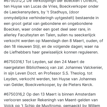
#6750312,2 De Verkoopingh der Boecken t'Utrecht,
ten Huyse van Lucas de Vries, Boeckverkoper onder
de Laeckensnyders, by 't Stadhuys, (door
onmydelijcke verhinderingh uytgestelt) bestaende in
een groot getal van gebondene en ongebondene
Boecken, waer onder een goet deel seer rare, in
allerley Faculteyten en Talen, sullen nu seeckerlijck
verkocht werden op Maendagh den 8 Maert, ouden, of
den 18 nieuwen Stijl, en de volgende dagen; waer na
de Liefhebbers haer gewisselijck konnen reguleeren.
#6750316,1 Tot Leyden, sal den 24 Maert de
naergelaten Bibliotheecq van zal: Johannes Valckenier,
in sijn Leven Doct. en Professor S.S. Theolog. tot
Leyden, verkocht werden, ten Huyse van Johannes
van Gelder, Boeckverkooper, by de Pieters Kerck.
#6750316,2 Op den 13 Maert is binnen Amsterdam
verlooren seecker Rekeningh van Maent-gelden van
Volck op 't Schip de Muyltromp, gemaeckt by Willem