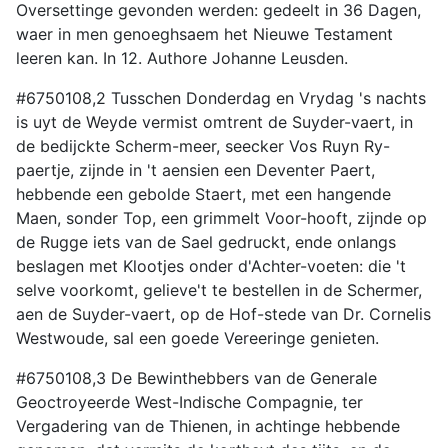
Oversettinge gevonden werden: gedeelt in 36 Dagen,
waer in men genoeghsaem het Nieuwe Testament
leeren kan. In 12. Authore Johanne Leusden.
#6750108,2 Tusschen Donderdag en Vrydag 's nachts
is uyt de Weyde vermist omtrent de Suyder-vaert, in
de bedijckte Scherm-meer, seecker Vos Ruyn Ry-
paertje, zijnde in 't aensien een Deventer Paert,
hebbende een gebolde Staert, met een hangende
Maen, sonder Top, een grimmelt Voor-hooft, zijnde op
de Rugge iets van de Sael gedruckt, ende onlangs
beslagen met Klootjes onder d'Achter-voeten: die 't
selve voorkomt, gelieve't te bestellen in de Schermer,
aen de Suyder-vaert, op de Hof-stede van Dr. Cornelis
Westwoude, sal een goede Vereeringe genieten.
#6750108,3 De Bewinthebbers van de Generale
Geoctroyeerde West-Indische Compagnie, ter
Vergadering van de Thienen, in achtinge hebbende