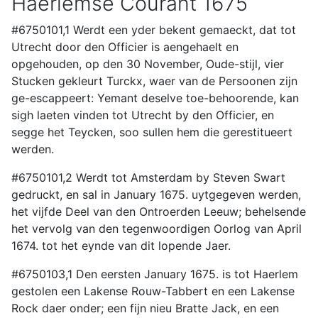
Haerlemse Courant 1675
#6750101,1 Werdt een yder bekent gemaeckt, dat tot
Utrecht door den Officier is aengehaelt en
opgehouden, op den 30 November, Oude-stijl, vier
Stucken gekleurt Turckx, waer van de Persoonen zijn
ge-escappeert: Yemant deselve toe-behoorende, kan
sigh laeten vinden tot Utrecht by den Officier, en
segge het Teycken, soo sullen hem die gerestitueert
werden.
#6750101,2 Werdt tot Amsterdam by Steven Swart
gedruckt, en sal in January 1675. uytgegeven werden,
het vijfde Deel van den Ontroerden Leeuw; behelsende
het vervolg van den tegenwoordigen Oorlog van April
1674. tot het eynde van dit lopende Jaer.
#6750103,1 Den eersten January 1675. is tot Haerlem
gestolen een Lakense Rouw-Tabbert en een Lakense
Rock daer onder; een fijn nieu Bratte Jack, en een