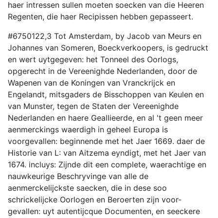
haer intressen sullen moeten soecken van die Heeren
Regenten, die haer Recipissen hebben gepasseert.
#6750122,3 Tot Amsterdam, by Jacob van Meurs en
Johannes van Someren, Boeckverkoopers, is gedruckt
en wert uytgegeven: het Tonneel des Oorlogs,
opgerecht in de Vereenighde Nederlanden, door de
Wapenen van de Koningen van Vranckrijck en
Engelandt, mitsgaders de Bisschoppen van Keulen en
van Munster, tegen de Staten der Vereenighde
Nederlanden en haere Geallieerde, en al 't geen meer
aenmerckings waerdigh in geheel Europa is
voorgevallen: beginnende met het Jaer 1669. daer de
Historie van L: van Aitzema eyndigt, met het Jaer van
1674. incluys: Zijnde dit een complete, waerachtige en
nauwkeurige Beschryvinge van alle de
aenmerckelijckste saecken, die in dese soo
schrickelijcke Oorlogen en Beroerten zijn voor-
gevallen: uyt autentijcque Documenten, en seeckere