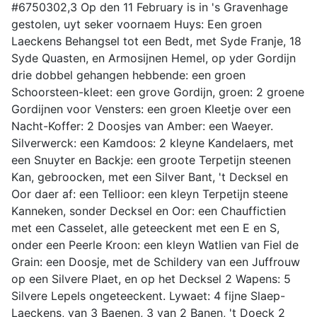
#6750302,3 Op den 11 February is in 's Gravenhage
gestolen, uyt seker voornaem Huys: Een groen
Laeckens Behangsel tot een Bedt, met Syde Franje, 18
Syde Quasten, en Armosijnen Hemel, op yder Gordijn
drie dobbel gehangen hebbende: een groen
Schoorsteen-kleet: een grove Gordijn, groen: 2 groene
Gordijnen voor Vensters: een groen Kleetje over een
Nacht-Koffer: 2 Doosjes van Amber: een Waeyer.
Silverwerck: een Kamdoos: 2 kleyne Kandelaers, met
een Snuyter en Backje: een groote Terpetijn steenen
Kan, gebroocken, met een Silver Bant, 't Decksel en
Oor daer af: een Tellioor: een kleyn Terpetijn steene
Kanneken, sonder Decksel en Oor: een Chauffictien
met een Casselet, alle geteeckent met een E en S,
onder een Peerle Kroon: een kleyn Watlien van Fiel de
Grain: een Doosje, met de Schildery van een Juffrouw
op een Silvere Plaet, en op het Decksel 2 Wapens: 5
Silvere Lepels ongeteeckent. Lywaet: 4 fijne Slaep-
Laeckens, van 3 Baenen, 3 van 2 Banen, 't Doeck 2