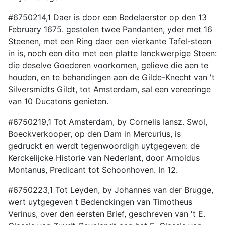
#6750214,1 Daer is door een Bedelaerster op den 13
February 1675. gestolen twee Pandanten, yder met 16
Steenen, met een Ring daer een vierkante Tafel-steen
in is, noch een dito met een platte lanckwerpige Steen:
die deselve Goederen voorkomen, gelieve die aen te
houden, en te behandingen aen de Gilde-Knecht van 't
Silversmidts Gildt, tot Amsterdam, sal een vereeringe
van 10 Ducatons genieten.
#6750219,1 Tot Amsterdam, by Cornelis Iansz. Swol,
Boeckverkooper, op den Dam in Mercurius, is
gedruckt en werdt tegenwoordigh uytgegeven: de
Kerckelijcke Historie van Nederlant, door Arnoldus
Montanus, Predicant tot Schoonhoven. In 12.
#6750223,1 Tot Leyden, by Johannes van der Brugge,
wert uytgegeven t Bedenckingen van Timotheus
Verinus, over den eersten Brief, geschreven van 't E.