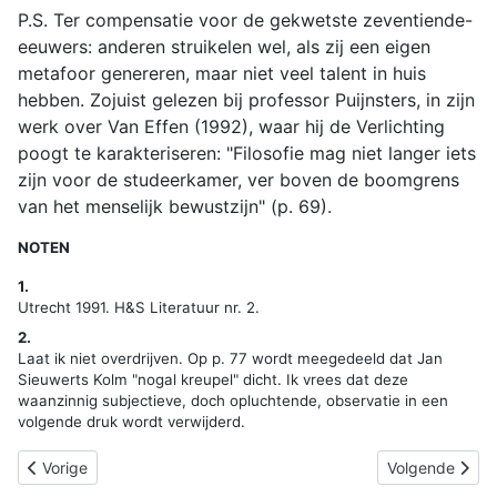
P.S. Ter compensatie voor de gekwetste zeventiende-
eeuwers: anderen struikelen wel, als zij een eigen
metafoor genereren, maar niet veel talent in huis
hebben. Zojuist gelezen bij professor Puijnsters, in zijn
werk over Van Effen (1992), waar hij de Verlichting
poogt te karakteriseren: "Filosofie mag niet langer iets
zijn voor de studeerkamer, ver boven de boomgrens
van het menselijk bewustzijn" (p. 69).
NOTEN
1.
Utrecht 1991. H&S Literatuur nr. 2.
2.
Laat ik niet overdrijven. Op p. 77 wordt meegedeeld dat Jan
Sieuwerts Kolm "nogal kreupel" dicht. Ik vrees dat deze
waanzinnig subjectieve, doch opluchtende, observatie in een
volgende druk wordt verwijderd.
Vorig artikel: SP1102: De identificatie van Thomas, Subdecanus S
Volgende artike
Vorige
Volgende