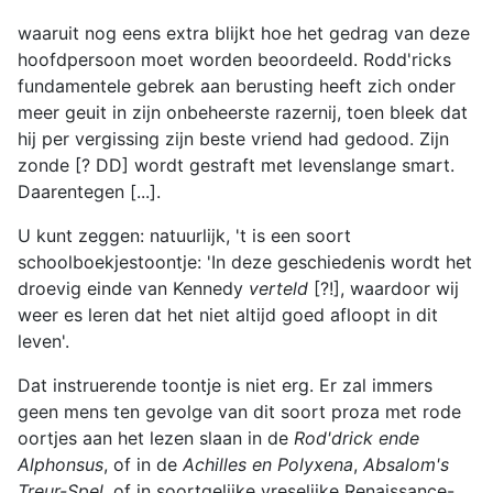
waaruit nog eens extra blijkt hoe het gedrag van deze
hoofdpersoon moet worden beoordeeld. Rodd'ricks
fundamentele gebrek aan berusting heeft zich onder
meer geuit in zijn onbeheerste razernij, toen bleek dat
hij per vergissing zijn beste vriend had gedood. Zijn
zonde [? DD] wordt gestraft met levenslange smart.
Daarentegen [...].
U kunt zeggen: natuurlijk, 't is een soort
schoolboekjestoontje: 'In deze geschiedenis wordt het
droevig einde van Kennedy
verteld
[?!], waardoor wij
weer es leren dat het niet altijd goed afloopt in dit
leven'.
Dat instruerende toontje is niet erg. Er zal immers
geen mens ten gevolge van dit soort proza met rode
oortjes aan het lezen slaan in de
Rod'drick ende
Alphonsus
, of in de
Achilles en Polyxena
,
Absalom's
Treur-Spel
, of in soortgelijke vreselijke Renaissance-