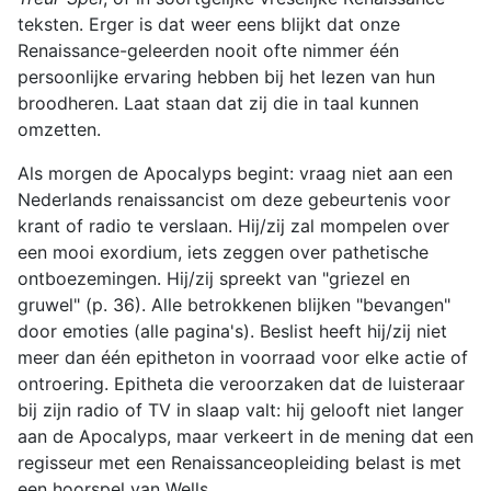
teksten. Erger is dat weer eens blijkt dat onze
Renaissance-geleerden nooit ofte nimmer één
persoonlijke ervaring hebben bij het lezen van hun
broodheren. Laat staan dat zij die in taal kunnen
omzetten.
Als morgen de Apocalyps begint: vraag niet aan een
Nederlands renaissancist om deze gebeurtenis voor
krant of radio te verslaan. Hij/zij zal mompelen over
een mooi exordium, iets zeggen over pathetische
ontboezemingen. Hij/zij spreekt van "griezel en
gruwel" (p. 36). Alle betrokkenen blijken "bevangen"
door emoties (alle pagina's). Beslist heeft hij/zij niet
meer dan één epitheton in voorraad voor elke actie of
ontroering. Epitheta die veroorzaken dat de luisteraar
bij zijn radio of TV in slaap valt: hij gelooft niet langer
aan de Apocalyps, maar verkeert in de mening dat een
regisseur met een Renaissanceopleiding belast is met
een hoorspel van Wells.