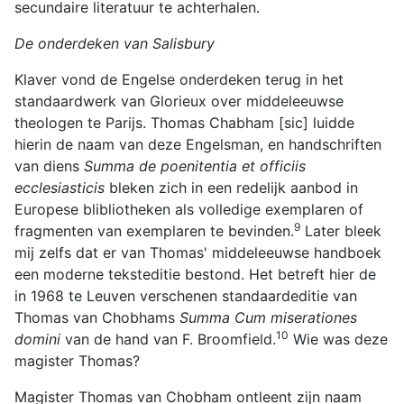
secundaire literatuur te achterhalen.
De onderdeken van Salisbury
Klaver vond de Engelse onderdeken terug in het
standaardwerk van Glorieux over middeleeuwse
theologen te Parijs. Thomas Chabham [sic] luidde
hierin de naam van deze Engelsman, en handschriften
van diens
Summa de poenitentia et officiis
ecclesiasticis
bleken zich in een redelijk aanbod in
Europese blibliotheken als volledige exemplaren of
9
fragmenten van exemplaren te bevinden.
Later bleek
mij zelfs dat er van Thomas' middeleeuwse handboek
een moderne teksteditie bestond. Het betreft hier de
in 1968 te Leuven verschenen standaardeditie van
Thomas van Chobhams
Summa Cum miserationes
10
domini
van de hand van F. Broomfield.
Wie was deze
magister Thomas?
Magister Thomas van Chobham ontleent zijn naam