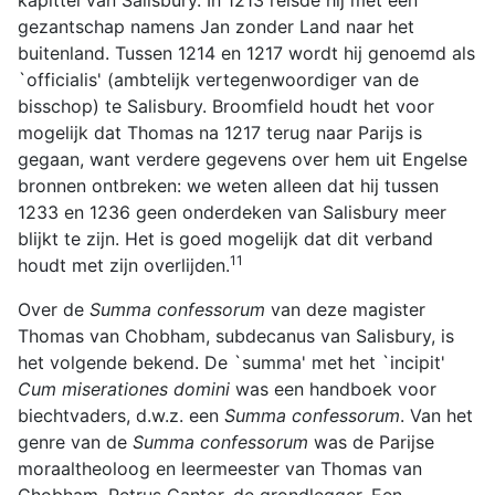
kapittel van Salisbury. In 1213 reisde hij met een
gezantschap namens Jan zonder Land naar het
buitenland. Tussen 1214 en 1217 wordt hij genoemd als
`officialis' (ambtelijk vertegenwoordiger van de
bisschop) te Salisbury. Broomfield houdt het voor
mogelijk dat Thomas na 1217 terug naar Parijs is
gegaan, want verdere gegevens over hem uit Engelse
bronnen ontbreken: we weten alleen dat hij tussen
1233 en 1236 geen onderdeken van Salisbury meer
blijkt te zijn. Het is goed mogelijk dat dit verband
11
houdt met zijn overlijden.
Over de
Summa confessorum
van deze magister
Thomas van Chobham, subdecanus van Salisbury, is
het volgende bekend. De `summa' met het `incipit'
Cum miserationes domini
was een handboek voor
biechtvaders, d.w.z. een
Summa confessorum
. Van het
genre van de
Summa confessorum
was de Parijse
moraaltheoloog en leermeester van Thomas van