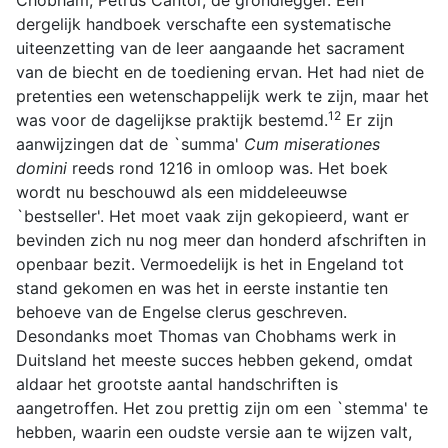
Chobham, Petrus Cantor, de grondlegger. Een
dergelijk handboek verschafte een systematische
uiteenzetting van de leer aangaande het sacrament
van de biecht en de toediening ervan. Het had niet de
pretenties een wetenschappelijk werk te zijn, maar het
12
was voor de dagelijkse praktijk bestemd.
Er zijn
aanwijzingen dat de `summa'
Cum miserationes
domini
reeds rond 1216 in omloop was. Het boek
wordt nu beschouwd als een middeleeuwse
`bestseller'. Het moet vaak zijn gekopieerd, want er
bevinden zich nu nog meer dan honderd afschriften in
openbaar bezit. Vermoedelijk is het in Engeland tot
stand gekomen en was het in eerste instantie ten
behoeve van de Engelse clerus geschreven.
Desondanks moet Thomas van Chobhams werk in
Duitsland het meeste succes hebben gekend, omdat
aldaar het grootste aantal handschriften is
aangetroffen. Het zou prettig zijn om een `stemma' te
hebben, waarin een oudste versie aan te wijzen valt,