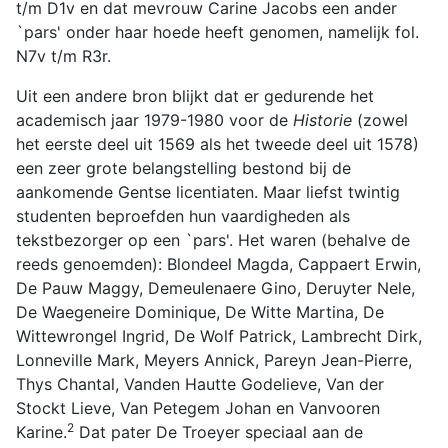
t/m D1v en dat mevrouw Carine Jacobs een ander
`pars' onder haar hoede heeft genomen, namelijk fol.
N7v t/m R3r.
Uit een andere bron blijkt dat er gedurende het
academisch jaar 1979-1980 voor de
Historie
(zowel
het eerste deel uit 1569 als het tweede deel uit 1578)
een zeer grote belangstelling bestond bij de
aankomende Gentse licentiaten. Maar liefst twintig
studenten beproefden hun vaardigheden als
tekstbezorger op een `pars'. Het waren (behalve de
reeds genoemden): Blondeel Magda, Cappaert Erwin,
De Pauw Maggy, Demeulenaere Gino, Deruyter Nele,
De Waegeneire Dominique, De Witte Martina, De
Wittewrongel Ingrid, De Wolf Patrick, Lambrecht Dirk,
Lonneville Mark, Meyers Annick, Pareyn Jean-Pierre,
Thys Chantal, Vanden Hautte Godelieve, Van der
Stockt Lieve, Van Petegem Johan en Vanvooren
2
Karine.
Dat pater De Troeyer speciaal aan de