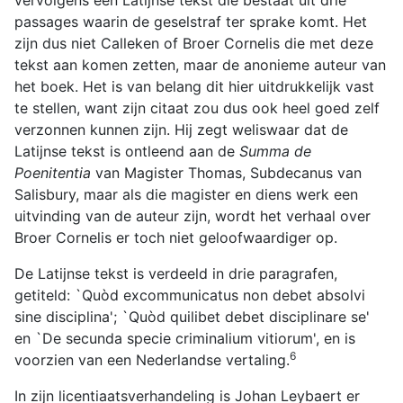
vervolgens een Latijnse tekst die bestaat uit drie
passages waarin de geselstraf ter sprake komt. Het
zijn dus niet Calleken of Broer Cornelis die met deze
tekst aan komen zetten, maar de anonieme auteur van
het boek. Het is van belang dit hier uitdrukkelijk vast
te stellen, want zijn citaat zou dus ook heel goed zelf
verzonnen kunnen zijn. Hij zegt weliswaar dat de
Latijnse tekst is ontleend aan de
Summa de
Poenitentia
van Magister Thomas, Subdecanus van
Salisbury, maar als die magister en diens werk een
uitvinding van de auteur zijn, wordt het verhaal over
Broer Cornelis er toch niet geloofwaardiger op.
De Latijnse tekst is verdeeld in drie paragrafen,
getiteld: `Quòd excommunicatus non debet absolvi
sine disciplina'; `Quòd quilibet debet disciplinare se'
en `De secunda specie criminalium vitiorum', en is
6
voorzien van een Nederlandse vertaling.
In zijn licentiaatsverhandeling is Johan Leybaert er