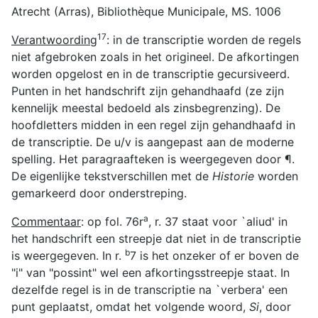
Atrecht (Arras), Bibliothèque Municipale, MS. 1006
17
Verantwoording
: in de transcriptie worden de regels
niet afgebroken zoals in het origineel. De afkortingen
worden opgelost en in de transcriptie gecursiveerd.
Punten in het handschrift zijn gehandhaafd (ze zijn
kennelijk meestal bedoeld als zinsbegrenzing). De
hoofdletters midden in een regel zijn gehandhaafd in
de transcriptie. De u/v is aangepast aan de moderne
spelling. Het paragraafteken is weergegeven door ¶.
De eigenlijke tekstverschillen met de
Historie
worden
gemarkeerd door onderstreping.
a
Commentaar
: op fol. 76r
, r. 37 staat voor `aliud' in
het handschrift een streepje dat niet in de transcriptie
b
is weergegeven. In r.
7 is het onzeker of er boven de
"i" van "possint" wel een afkortingsstreepje staat. In
dezelfde regel is in de transcriptie na `verbera' een
punt geplaatst, omdat het volgende woord,
Si
, door