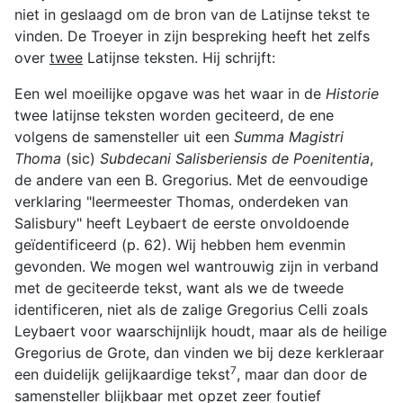
niet in geslaagd om de bron van de Latijnse tekst te
vinden. De Troeyer in zijn bespreking heeft het zelfs
over
twee
Latijnse teksten. Hij schrijft:
Een wel moeilijke opgave was het waar in de
Historie
twee latijnse teksten worden geciteerd, de ene
volgens de samensteller uit een
Summa Magistri
Thoma
(sic)
Subdecani Salisberiensis de Poenitentia
,
de andere van een B. Gregorius. Met de eenvoudige
verklaring "leermeester Thomas, onderdeken van
Salisbury" heeft Leybaert de eerste onvoldoende
geïdentificeerd (p. 62). Wij hebben hem evenmin
gevonden. We mogen wel wantrouwig zijn in verband
met de geciteerde tekst, want als we de tweede
identificeren, niet als de zalige Gregorius Celli zoals
Leybaert voor waarschijnlijk houdt, maar als de heilige
Gregorius de Grote, dan vinden we bij deze kerkleraar
7
een duidelijk gelijkaardige tekst
, maar dan door de
samensteller blijkbaar met opzet zeer foutief