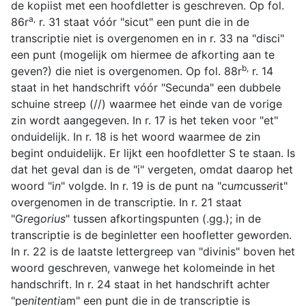
de kopiist met een hoofdletter is geschreven. Op fol.
a,
86r
r. 31 staat vóór "sicut" een punt die in de
transcriptie niet is overgenomen en in r. 33 na "disci"
een punt (mogelijk om hiermee de afkorting aan te
b,
geven?) die niet is overgenomen. Op fol. 88r
r. 14
staat in het handschrift vóór "Secunda" een dubbele
schuine streep (//) waarmee het einde van de vorige
zin wordt aangegeven. In r. 17 is het teken voor "et"
onduidelijk. In r. 18 is het woord waarmee de zin
begint onduidelijk. Er lijkt een hoofdletter S te staan. Is
dat het geval dan is de "i" vergeten, omdat daarop het
woord "i
n
" volgde. In r. 19 is de punt na "cu
m
cuss
er
it"
overgenomen in de transcriptie. In r. 21 staat
"G
re
g
orius
" tussen afkortingspunten (.gg.); in de
transcriptie is de beginletter een hoofletter geworden.
In r. 22 is de laatste lettergreep van "divinis" boven het
woord geschreven, vanwege het kolomeinde in het
handschrift. In r. 24 staat in het handschrift achter
"pe
nitenti
am" een punt die in de transcriptie is