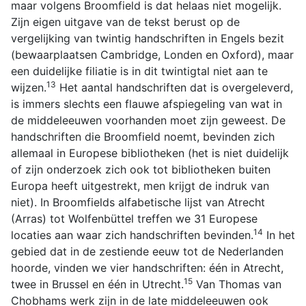
maar volgens Broomfield is dat helaas niet mogelijk.
Zijn eigen uitgave van de tekst berust op de
vergelijking van twintig handschriften in Engels bezit
(bewaarplaatsen Cambridge, Londen en Oxford), maar
een duidelijke filiatie is in dit twintigtal niet aan te
13
wijzen.
Het aantal handschriften dat is overgeleverd,
is immers slechts een flauwe afspiegeling van wat in
de middeleeuwen voorhanden moet zijn geweest. De
handschriften die Broomfield noemt, bevinden zich
allemaal in Europese bibliotheken (het is niet duidelijk
of zijn onderzoek zich ook tot bibliotheken buiten
Europa heeft uitgestrekt, men krijgt de indruk van
niet). In Broomfields alfabetische lijst van Atrecht
(Arras) tot Wolfenbüttel treffen we 31 Europese
14
locaties aan waar zich handschriften bevinden.
In het
gebied dat in de zestiende eeuw tot de Nederlanden
hoorde, vinden we vier handschriften: één in Atrecht,
15
twee in Brussel en één in Utrecht.
Van Thomas van
Chobhams werk zijn in de late middeleeuwen ook