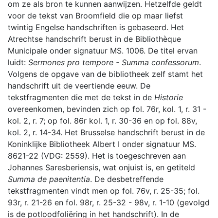
om ze als bron te kunnen aanwijzen. Hetzelfde geldt
voor de tekst van Broomfield die op maar liefst
twintig Engelse handschriften is gebaseerd. Het
Atrechtse handschrift berust in de Bibliothèque
Municipale onder signatuur MS. 1006. De titel ervan
luidt:
Sermones pro tempore - Summa confessorum
.
Volgens de opgave van de bibliotheek zelf stamt het
handschrift uit de veertiende eeuw. De
tekstfragmenten die met de tekst in de
Historie
overeenkomen, bevinden zich op fol. 76r, kol. 1, r. 31 -
kol. 2, r. 7; op fol. 86r kol. 1, r. 30-36 en op fol. 88v,
kol. 2, r. 14-34. Het Brusselse handschrift berust in de
Koninklijke Bibliotheek Albert I onder signatuur MS.
8621-22 (VDG: 2559). Het is toegeschreven aan
Johannes Saresberiensis, wat onjuist is, en getiteld
Summa de paenitentia
. De desbetreffende
tekstfragmenten vindt men op fol. 76v, r. 25-35; fol.
93r, r. 21-26 en fol. 98r, r. 25-32 - 98v, r. 1-10 (gevolgd
is de potloodfoliëring in het handschrift). In de