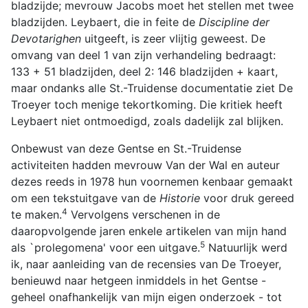
bladzijde; mevrouw Jacobs moet het stellen met twee
bladzijden. Leybaert, die in feite de
Discipline der
Devotarighen
uitgeeft, is zeer vlijtig geweest. De
omvang van deel 1 van zijn verhandeling bedraagt:
133 + 51 bladzijden, deel 2: 146 bladzijden + kaart,
maar ondanks alle St.-Truidense documentatie ziet De
Troeyer toch menige tekortkoming. Die kritiek heeft
Leybaert niet ontmoedigd, zoals dadelijk zal blijken.
Onbewust van deze Gentse en St.-Truidense
activiteiten hadden mevrouw Van der Wal en auteur
dezes reeds in 1978 hun voornemen kenbaar gemaakt
om een tekstuitgave van de
Historie
voor druk gereed
4
te maken.
Vervolgens verschenen in de
daaropvolgende jaren enkele artikelen van mijn hand
5
als `prolegomena' voor een uitgave.
Natuurlijk werd
ik, naar aanleiding van de recensies van De Troeyer,
benieuwd naar hetgeen inmiddels in het Gentse -
geheel onafhankelijk van mijn eigen onderzoek - tot