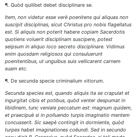
¶. Quòd quilibet debet disciplinare se.
Item, non videtur esse verè poenitens qui aliquas non
suscipit disciplinas, sicut Christus pro nobis flagellatus
est. Si aliquis non poterit habere copiam Sacerdotis
quotiens voluerit disciplinam suscipere, potest
seipsum in aliquo loco secreto disciplinare. Vidimus
enim quosdam religiosos qui consuluerunt
poenitentibus, ut unguibus suis vellicarent carnem
suam etc.
¶. De secunda specie criminalium vitiorum.
Secunda species est, quando aliquis ita se crapulat et
ingurgitat cibis et potibus, quòd venter despumat in
libidinem, tunc veniale peccatum est: magnum quidem,
et praecipuè si in polluendo turpis imaginatio mentem
concusserit. Sic saepè contingit in dormiente, quòd
turpes habet imaginationes coëundi. Sed in secundo