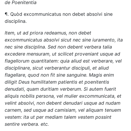
de Poenitentia
¶. Quòd excommunicatus non debet absolvi sine
disciplina.
Item, ut ad priora redeamus, non debet
excommunicatus absolvi sicut nec sine iuramento, ita
nec sine disciplina. Sed non debent verbera talia
excedere mensuram, ut scilicet proveniant usque ad
flagellorum quantitatem: quia aliud est verberare, vel
disciplinare, sicut verberantur discipuli, et aliud
flagellare, quod non fit sine sanguine. Magis enim
diligit Deus humilitatem patientis et poenitentis
denudati, quam duritiam verberum. Si autem fuerit
aliquis nobilis persona, vel mulier excommunicata, et
velint absolvi, non debent denudari usque ad nudam
carnem, sed usque ad camisiam, vel aliquam tenuem
vestem: ita ut per mediam talem vestem possint
sentire verbera. etc.