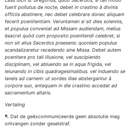
casu dicit B. Gregorius, quòd Sacerdos, si tali modo
fuerit pollutus de nocte, debet in crastino à divinis
officiis abstinere, nec debet celebrare donec aliquam
fecerit poenitentiam. Veruntamen si sit dies solennis,
et populus conveniat ad Missam audiendam, melius
èsacrst quòd cum proposito poenitendi celebret, si
non sit alius Sacerdos praesens: quoniam populus
scandalizaretur recedendo sine Missa. Debet autem
poenitere pro tali illusione, vel suscipiendo
disciplinam, vel abluendo se in aqua frigida, vel
ieiunando in cibis quadragesimalibus. vel induendo se
laneis ad carnem: ut sordes illae abstergantur à
corpore suo, antequam in die crastino accedat ad
sacramentum altaris.
Vertaling
¶. Dat de geëxcommuniceerde geen absolutie mag
ontvangen zonder geselstraf.