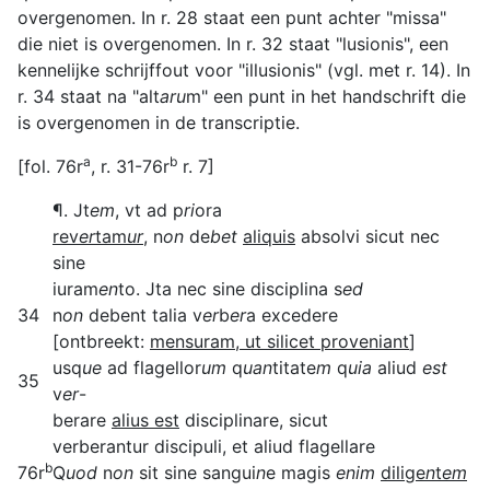
overgenomen. In r. 28 staat een punt achter "missa"
die niet is overgenomen. In r. 32 staat "lusionis", een
kennelijke schrijffout voor "illusionis" (vgl. met r. 14). In
r. 34 staat na "alt
aru
m" een punt in het handschrift die
is overgenomen in de transcriptie.
a
b
[fol. 76r
, r. 31-76r
r. 7]
¶. Jt
em
, vt ad p
ri
ora
rev
er
tam
ur
, n
on
de
bet
aliquis
absolvi sicut nec
sine
iuram
en
to. Jta nec sine disciplina s
ed
34
n
on
debent talia v
er
b
er
a excedere
[ontbreekt:
mensuram, ut silicet proveniant
]
usq
ue
ad flagellor
um
q
uan
titate
m
q
uia
aliud
est
35
v
er
-
berare
alius est
disciplinare, sicut
verberantur discipuli, et aliud flagellare
b
76r
Q
uod
n
on
sit sine sangui
n
e magis
enim
dilige
n
t
em