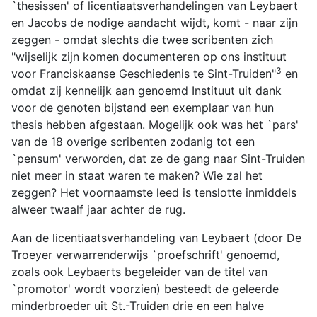
`thesissen' of licentiaatsverhandelingen van Leybaert
en Jacobs de nodige aandacht wijdt, komt - naar zijn
zeggen - omdat slechts die twee scribenten zich
"wijselijk zijn komen documenteren op ons instituut
3
voor Franciskaanse Geschiedenis te Sint-Truiden"
en
omdat zij kennelijk aan genoemd Instituut uit dank
voor de genoten bijstand een exemplaar van hun
thesis hebben afgestaan. Mogelijk ook was het `pars'
van de 18 overige scribenten zodanig tot een
`pensum' verworden, dat ze de gang naar Sint-Truiden
niet meer in staat waren te maken? Wie zal het
zeggen? Het voornaamste leed is tenslotte inmiddels
alweer twaalf jaar achter de rug.
Aan de licentiaatsverhandeling van Leybaert (door De
Troeyer verwarrenderwijs `proefschrift' genoemd,
zoals ook Leybaerts begeleider van de titel van
`promotor' wordt voorzien) besteedt de geleerde
minderbroeder uit St.-Truiden drie en een halve